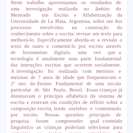
Neste trabalho apresentamos os resultados de
uma investigação realizada no âmbito do
Mestrado em Escrita e Alfabetização da
Universidade de La Plata, Argentina, sobre um dos
processos envolvidos na
construção do
conhecimento sobre a escrita: revisar um texto para
melhorá-lo. Especificamente aborda-se a revisão o
texto
de
outro
e
comentá-lo
por
escrito
através
de
ferramentas
digitais,
uma
vez
que a
tecnologia
é
atualmente
uma
parte
fundamental
das
interações
escritas
que
ocorrem
socialmente.
A investigação
foi
realizada
com
meninos
e
meninas
de
7
anos
de
idade
que
frequentavam
o
2º
ano
do Ensino
Fundamental
de
uma
escola
particular
de
São
Paulo,
Brasil.
Essas crianças já
dominavam o princípio alfabético do sistema de
escrita e estavam em condições de refletir sobre a
composição escrita, lendo
sozinhos
e
comentando
por
escrito.
Nossas
questões
principais
de
pesquisa
foram
compreender
qual conteúdo
linguístico as crianças poderiam selecionar para