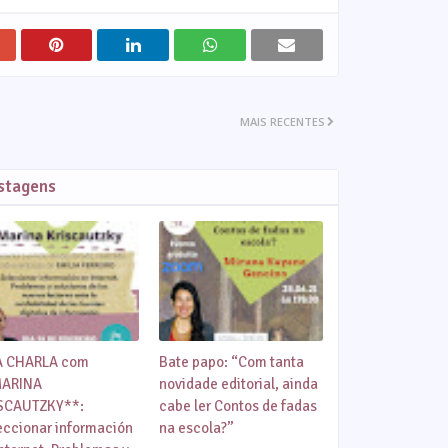
MAIS RECENTES
ostagens
 CHARLA com
Bate papo: “Com tanta
ARINA
novidade editorial, ainda
SCAUTZKY**:
cabe ler Contos de fadas
eccionar información
na escola?”