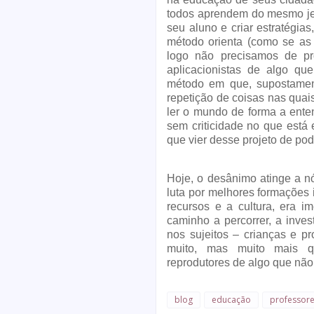
todos aprendem do mesmo jeito
seu aluno e criar estratégia
método orienta (como se as 
logo não precisamos de pro
aplicacionistas de algo qu
método em que, supostament
repetição de coisas nas quai
ler o mundo de forma a enten
sem criticidade no que está e
que vier desse projeto de pod
Hoje, o desânimo atinge a nó
luta por melhores formações 
recursos e a cultura, era i
caminho a percorrer, a inve
nos sujeitos – crianças e p
muito, mas muito mais qu
reprodutores de algo que não
blog
educação
professor