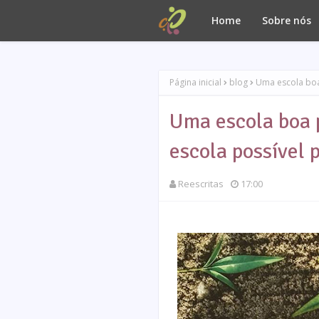
Home
Sobre nós
Página inicial
blog
Uma escola boa
Uma escola boa 
escola possível 
Reescritas
17:00