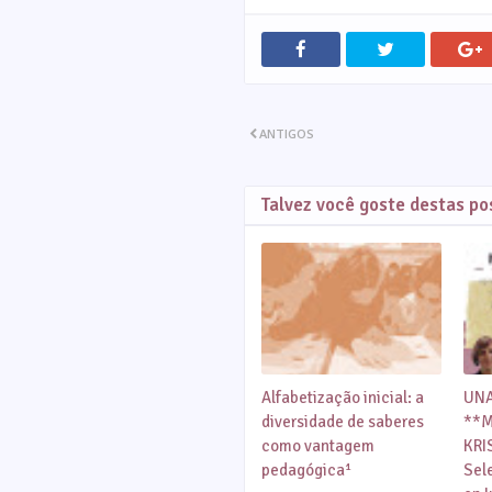
ANTIGOS
Talvez você goste destas p
Alfabetização inicial: a
UNA
diversidade de saberes
**M
como vantagem
KRI
pedagógica¹
Sel