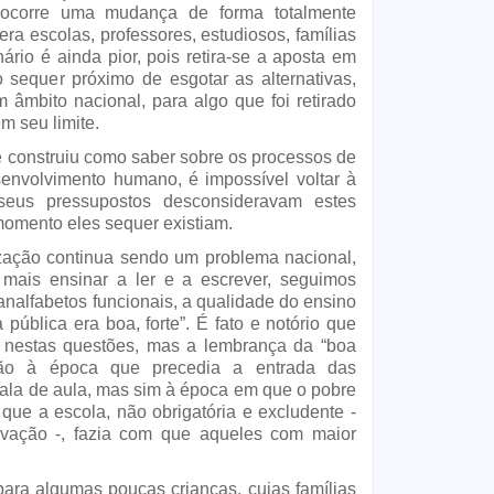
corre uma mudança de forma totalmente 
era escolas, professores, estudiosos, famílias 
ário é ainda pior, pois retira-se a aposta em 
sequer próximo de esgotar as alternativas, 
âmbito nacional, para algo que foi retirado 
m seu limite.
e construiu como saber sobre os processos de 
nvolvimento humano, é impossível voltar à 
eus pressupostos desconsideravam estes 
momento eles sequer existiam.
ização continua sendo um problema nacional, 
ais ensinar a ler e a escrever, seguimos 
nalfabetos funcionais, a qualidade do ensino 
pública era boa, forte”. É fato e notório que 
 nestas questões, mas a lembrança da “boa 
não à época que precedia a entrada das 
sala de aula, mas sim à época em que o pobre 
que a escola, não obrigatória e excludente - 
ovação -, fazia com que aqueles com maior 
para algumas poucas crianças, cujas famílias 