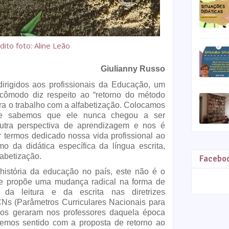
dito foto: Aline Leão
Giulianny Russo
irigidos aos profissionais da Educação, um 
cômodo diz respeito ao “retorno do método 
a o trabalho com a alfabetização. Colocamos 
que sabemos que ele nunca chegou a ser 
outra perspectiva de aprendizagem e nos é 
 termos dedicado nossa vida profissional ao 
o da didática específica da língua escrita, 
fabetização.
Facebo
istória da educação no país, este não é o 
 propõe uma mudança radical na forma de 
da leitura e da escrita nas diretrizes 
s (Parâmetros Curriculares Nacionais para 
os geraram nos professores daquela época 
mos sentido com a proposta de retorno ao 