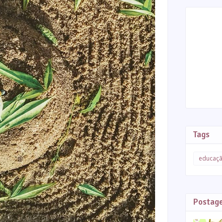
Tags
educaç
Postag