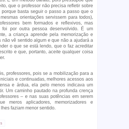
, que o professor não precisa refletir sobre 
s, porque basta seguir o passo a passo que o 
mesmas orientações servissem para todos), 
fessores bem formados e reflexivos, mas 
e foi por outra pessoa desenvolvido. É um 
e, a criança aprende pela memorização e 
s não vê sentido algum e que não a ajudará a 
der o que se está lendo, que o faz acreditar 
scrito e que, portanto, aceite qualquer coisa 
er.
s, professores, pois se a mobilização para a 
iniciais e continuadas, melhores acessos aos 
mensa e árdua, ela pelo menos indicava um 
stir. Um caminho pautado na profunda crença 
rofessores – e nas suas potências em serem 
e meros aplicadores, memorizadores e 
 lhes faziam menor sentido.
es