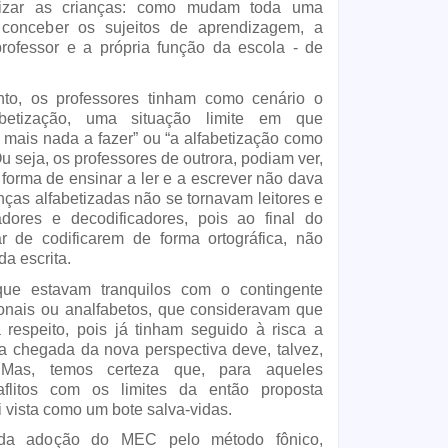
tizar as crianças: como mudam toda uma 
conceber os sujeitos de aprendizagem, a 
ofessor e a própria função da escola - de 
o, os professores tinham como cenário o 
betização, uma situação limite em que 
mais nada a fazer” ou “a alfabetização como 
seja, os professores de outrora, podiam ver, 
forma de ensinar a ler e a escrever não dava 
nças alfabetizadas não se tornavam leitores e 
adores e decodificadores, pois ao final do 
r de codificarem de forma ortográfica, não 
da escrita.
ue estavam tranquilos com o contingente 
onais ou analfabetos, que consideravam que 
 respeito, pois já tinham seguido à risca a 
 a chegada da nova perspectiva deve, talvez, 
Mas, temos certeza que, para aqueles 
flitos com os limites da então proposta 
i vista como um bote salva-vidas.
da adoção do MEC pelo método fônico, 