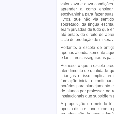
valorizava e dava condições 
aprender a como ensinar
escrivaninha para fazer suas
livros, que não via sentid
sobretudo, da língua escrit
eram privadas de tudo que er
até então, do direito de apr
ciclo de produção de miseráv
Portanto, a escola de anti
apenas atendia somente àquel
e familiares asseguradas para
Por isso, o que a escola pre
atendimento de qualidade qu
crianças e isso implica em
formação inicial e continuad
horários para planejamento 
de alunos por professor, na 
institucionais que subsidiem 
A proposição do método fôn
oposto disto e condiz com o 
na educação de seus cidadão