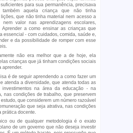
suficientes para sua permanência, precisava 
 também aquela criança que não tinha 
 lições, que não tinha material nem acesso a 
o nem valor nas aprendizagens escolares, 
a. Aprender a como ensinar as crianças que 
a essencial - com cuidados, comida, saúde e, 
ender e da possibilidade de romper com esse 
eis.
gamente não era melhor que a de hoje, ela 
as crianças que já tinham condições sociais 
 aprender. 
cisa é de seguir aprendendo a como fazer um 
e atenda a diversidade, que atenda todas as 
 investimentos na área da educação - na 
a, nas condições de trabalho, que preservem 
e estudo, que considerem um número razoável 
remuneração que seja atrativa, nas condições 
a prática docente.
ico ou de qualquer metodologia é o exato 
plano de um governo que não deseja investir 
s. É um método barato, pois pressupõe que 