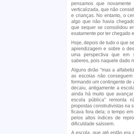
pensamos que novamente o
verticalizada, que não consid
e crianças. No entanto, o cen
algo que não havia chegado 
que sequer se consolidou em 
exatamente por ter chegado e
Hoje, depois de tudo o que s
aprendizagem e sobre o dese
uma perspectiva que em s
saberes, pois naquele dado 
Alguns dirão “mas a alfabet
as escolas não conseguem m
formando um contingente de a
decaiu, antigamente a escola 
ainda há muito que avançar
escola pública” remonta 
propostas construtivistas na 
ficava fora dela; o tempo em 
pelos altos índices de repr
dificuldade saíssem. 
A escola, que até então era 