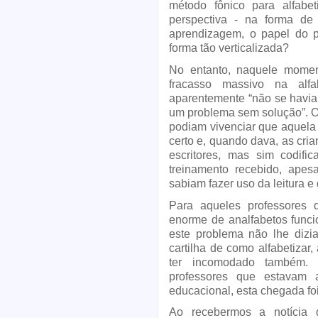
método fônico para alfabe
perspectiva - na forma de 
aprendizagem, o papel do pr
forma tão verticalizada?
No entanto, naquele moment
fracasso massivo na alfa
aparentemente “não se havia 
um problema sem solução”. Ou 
podiam vivenciar que aquela 
certo e, quando dava, as cria
escritores, mas sim codific
treinamento recebido, apesa
sabiam fazer uso da leitura e 
Para aqueles professores q
enorme de analfabetos funci
este problema não lhe dizia
cartilha de como alfabetizar,
ter incomodado também. 
professores que estavam a
educacional, esta chegada fo
Ao recebermos a notícia 