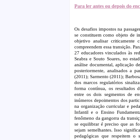
Para ler antes ou depois do en
Os desafios impostos na passage
se constituem como objeto de in
objetivo analisar criticament
compreendem essa transição. Para
27 educadores vinculados às red
Seabra e Souto Soares, no esta
análise documental, aplicação de 
posteriormente, analisados a pa
(2011); Sarmento (2011); Barbos
dos marcos regulatórios sinaliz
forma contínua, os resultados 
entre os dois segmentos de ens
inúmeros depoimentos dos partic
na organização curricular e ped
Infantil e o Ensino Fundament
fenômeno da gangorra da transiç
se equilibrar é preciso que as 
sejam semelhantes. Isso significa
pedagógicas que respeitem o se