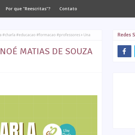
Por que "Reescritas"?
Contato
Redes S
la #charla #educacao #formacao #professores
Una
m NOÉ MATIAS DE SOUZA