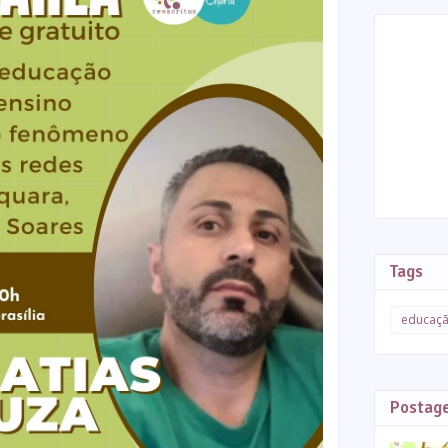
Tags
educaç
Postag