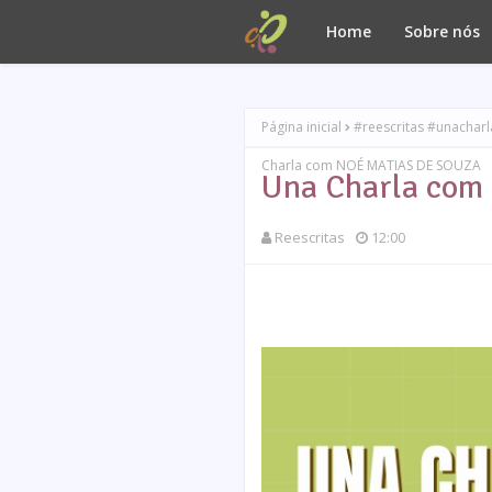
Home
Sobre nós
Página inicial
#reescritas #unachar
Charla com NOÉ MATIAS DE SOUZA
Una Charla co
Reescritas
12:00