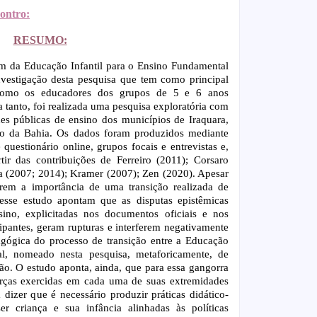
contro:
RESUMO:
m da Educação Infantil para o Ensino Fundamental
vestigação desta pesquisa que tem como principal
e como os educadores dos grupos de 5 e 6 anos
 tanto, foi realizada uma pesquisa exploratória com
es públicas de ensino dos municípios de Iraquara,
do da Bahia. Os dados foram produzidos mediante
questionário online, grupos focais e entrevistas e,
rtir das contribuições de Ferreiro (2011); Corsaro
a (2007; 2014); Kramer (2007); Zen (2020). Apesar
arem a importância de uma transição realizada de
desse estudo apontam que as disputas epistêmicas
ino, explicitadas nos documentos oficiais e nos
ipantes, geram rupturas e interferem negativamente
agógica do processo de transição entre a Educação
al, nomeado nesta pesquisa, metaforicamente, de
ão. O estudo aponta, ainda, que para essa gangorra
forças exercidas em cada uma de suas extremidades
 dizer que é necessário produzir práticas didático-
r criança e sua infância alinhadas às políticas