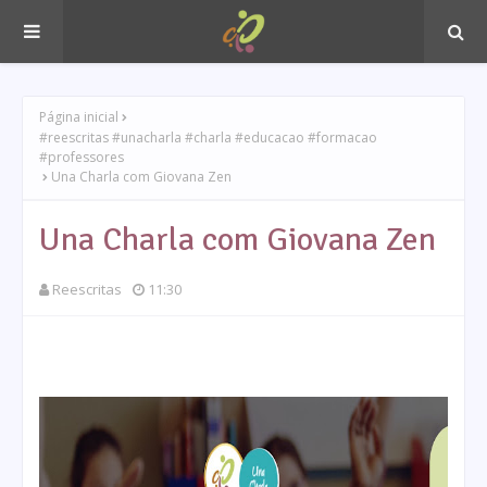
Página inicial
#reescritas #unacharla #charla #educacao #formacao
#professores
Una Charla com Giovana Zen
Una Charla com Giovana Zen
Reescritas
11:30