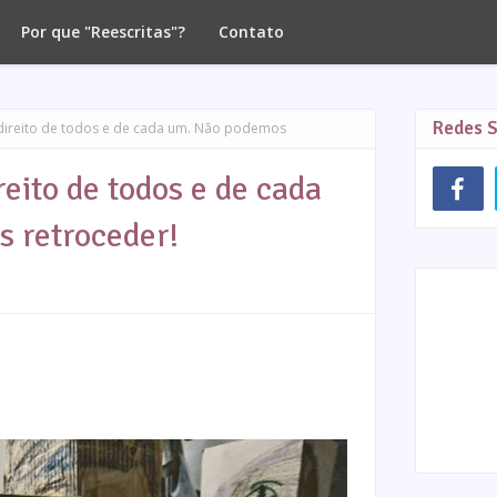
Por que "Reescritas"?
Contato
Redes S
direito de todos e de cada um. Não podemos
reito de todos e de cada
 retroceder!