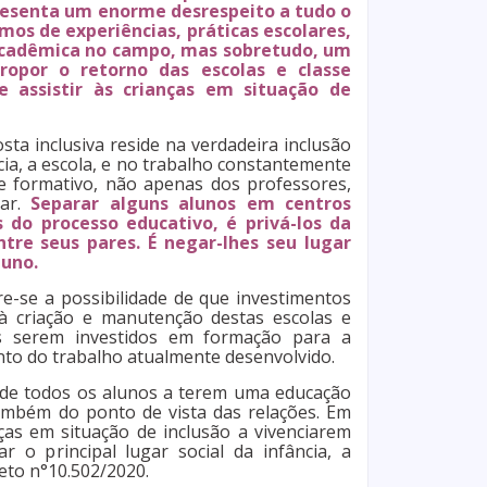
resenta um enorme desrespeito a tudo o
mos de experiências, práticas escolares,
 acadêmica no campo, mas sobretudo, um
ropor o retorno das escolas e classe
 assistir às crianças em situação de
ta inclusiva reside na verdadeira inclusão
cia, a escola, e no trabalho constantemente
 e formativo, não apenas dos professores,
lar.
Separar alguns alunos em centros
s do processo educativo, é privá-los da
ntre seus pares. É negar-lhes seu lugar
luno.
e-se a possibilidade de que investimentos
 à criação e manutenção destas escolas e
vés serem investidos em formação para a
nto do trabalho atualmente desenvolvido.
 de todos os alunos a terem uma educação
 também do ponto de vista das relações. Em
nças em situação de inclusão a vivenciarem
r o principal lugar social da infância, a
reto n°10.502/2020.