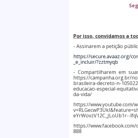
Seg
Por isso, convidamos a tod
- Assinarem a petição públic
https://secure.avaaz.org/c
_e_incluir/?zztmyqb
- Compartilharem em suas 
https://campanha.org.br/not
brasileira-decreto-n-105022
educacao-especial-equitati
da-vida/
https://www.youtube.com/w
v=RLGecwP3UkI&feature=s
eYrWovzV12C_JLoUb1r--lfq
https://www.facebook.com/
888