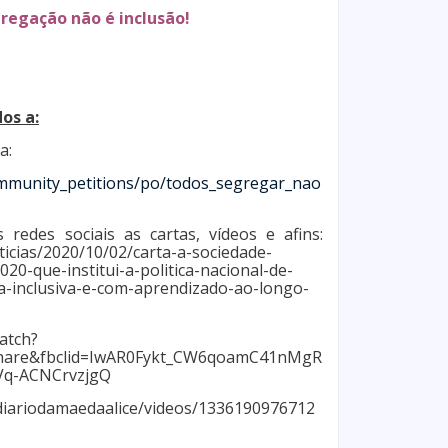
regação não é inclusão!
os a:
a:
ommunity_petitions/po/todos_segregar_nao
redes sociais as cartas, vídeos e afins:
icias/2020/10/02/carta-a-sociedade-
020-que-institui-a-politica-nacional-de-
va-inclusiva-e-com-aprendizado-ao-longo-
atch?
hare&fbclid=IwAR0Fykt_CW6qoamC41nMgR
Vq-ACNCrvzjgQ
diariodamaedaalice/videos/1336190976712