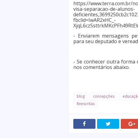
https://www.terra.com.br/n
visa-separacao-de-alunos-
deficientes,3699250cb2c10
fbclid=IwAR2xHC_-
XjqL6czSsttrkMKcPFh49RtE
- Enviarem mensagens pelo
para seu deputado e verea
- Se conhecer outra forma d
nos comentários abaixo.
blog
concepções
educaçã
Reescritas