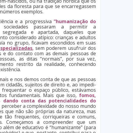
ecém-nascidos, ou na tradição nórdica que os
es da floresta para que se encarregassem
 inúmeros exemplos.
iência e a progressiva
“humanização do
 sociedades passaram a permitir a
e segregada e apartada, daqueles que
o considerado atípico: crianças e adultos
luía no grupo, ficavam escondidos em suas
especializadas
, sem poderem usufruir dos
os e do contato com as demais pessoas de
essoas, as ditas “normais”, por sua vez,
ento restrito da realidade, conhecendo
xistência.
mais e nos demos conta de que as pessoas
m cidadãs, sujeitos de direito e, ao impedi-
e frequentar o espaço público, estávamos
itos fundamentais. Mais que isso,
fomos,
s dando conta das potencialidades do
: perceber a complexidade do nosso mundo
es que não são próprias da natureza, mas
e tão frequentes, corriqueiras e comuns,
-as. Começamos a compreender que um
vo além de educativo é “humanizante” (para
olvidos) e que, portanto, contribui para o