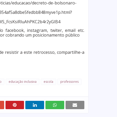
oticias/educacao/decreto-de-bolsonaro-
2354af5a8dbe5fedbb848myve1p.html?
WS_FcsKsiRluAhPKC2b4r2yGIB4
 facebook, instagram, twiter, email etc.
dor cobrando um posicionamento público
e resistir a este retrocesso, compartilhe-a
o
educação inclusiva
escola
professores