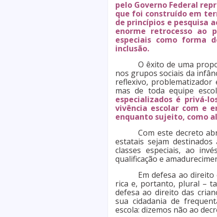
pelo Governo Federal rep
que foi construído em ter
de princípios e pesquisa
enorme retrocesso ao p
especiais como forma de
inclusão.
O êxito de uma propos
nos grupos sociais da infân
reflexivo, problematizador
mas de toda equipe esco
especializados é privá-lo
vivência escolar com e e
enquanto sujeito, como a
Com este decreto abr
estatais sejam destinados
classes especiais, ao in
qualificação e amadurecime
Em defesa ao direito
rica e, portanto, plural –
defesa ao direito das cria
sua cidadania de frequenta
escola: dizemos não ao dec