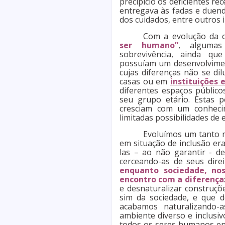
precipício os deficientes r
entregava às fadas e duend
dos cuidados, entre outros
Com a evolução da c
ser humano”
, algumas
sobrevivência, ainda qu
possuíam um desenvolviment
cujas diferenças não se di
casas ou em
instituições 
diferentes espaços públic
seu grupo etário. Estas p
cresciam com um conhecim
limitadas possibilidades de e
Evoluímos um tanto 
em situação de inclusão era
las – ao não garantir - d
cerceando-as de seus dire
enquanto sociedade, no
encontro com a diferença
e desnaturalizar construçõ
sim da sociedade, e que d
acabamos naturalizando
ambiente diverso e inclusi
todos os seres humanos env