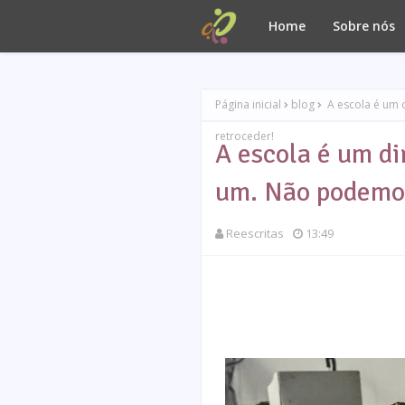
Home
Sobre nós
Página inicial
blog
A escola é um 
retroceder!
A escola é um di
um. Não podemos
Reescritas
13:49