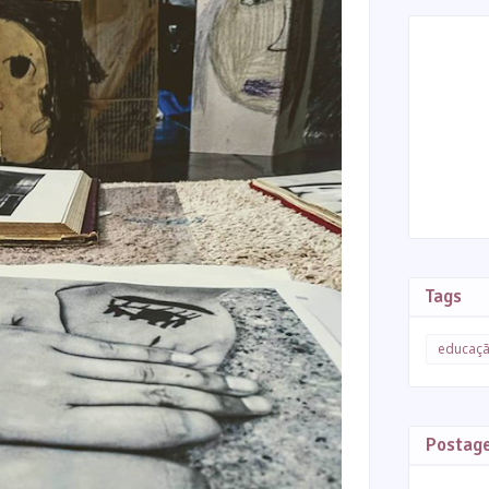
Tags
educaç
Postag