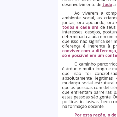
desenvolvimento de
toda
a 
Ao viverem a compl
ambiente social, as cria
juntas, ora apoiando, ora
todos e cada um
de seus 
interesses, desejos, postur
determinada ajuda em um mo
que isso não significa ser 
diferença é inerente à 
conviver com a diferença
só é possível em um conte
O caminho percorrid
é árduo e muito longo e mu
que não foi concretiz
absolutamente legítimas
mudança social estrutural
que as pessoas com deficiê
que enfrentam barreiras pa
estas pessoas são gente. O
políticas inclusivas, bem c
na formação docente.
Por esta razão, o de