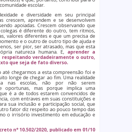
comunidade escolar.
exidade e diversidade em seu principal
nças crescem, aprendem e se desenvolvem
 sendo apoiadas. Crescem observando que
colegas é diferente do outro, tem ritmos,
as, valores diferentes e que um precisa de
mento e o outro de outro tipo de ajuda e
menos, ser pior, ser atrasado, mas que esta
própria natureza humana. E,
aprender a
, respeitando verdadeiramente o outro,
xto que seja de fato diverso.
o até chegarmos a esta compreensão foi e
ito longe de chegar ao fim. Uma realidade
ada nas escolas, não por não serem
 e oportunas, mas porque implica uma
 que é a de todos estarem convencidos de
ncia, com entraves em suas constituições e
ra sua inclusão e participação social, que
utro fator diz respeito ao pouco tempo das
omo o irrisório investimento em educação e
creto n° 10.502/2020, publicado em 01/10