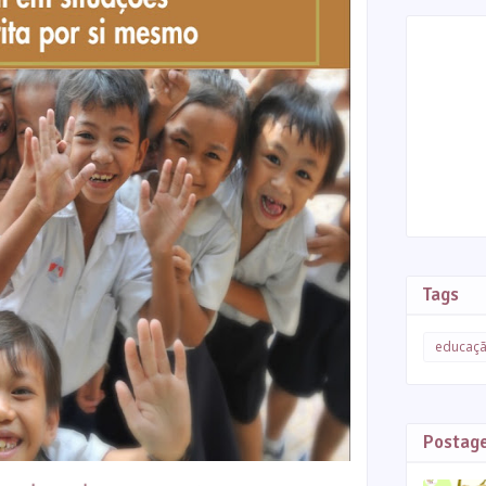
Tags
educaç
Postag