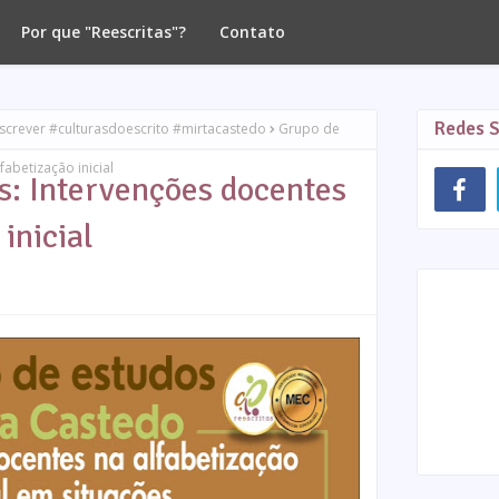
Por que "Reescritas"?
Contato
Redes S
screver #culturasdoescrito #mirtacastedo
Grupo de
abetização inicial
s: Intervenções docentes
inicial