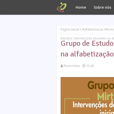
Home
Sobre nós
Página inicial
#alfabetizacao #leree
Estudos: Intervenções docentes na alf
Grupo de Estudo
na alfabetização 
Reescritas
15:26